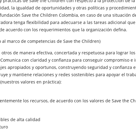
y prácticas de Save the Children con respecto a la protección de la 
ridad, la igualdad de oportunidades y otras políticas y procedimien
undación Save the Children Colombia, en caso de una situación d
radora tenga flexibilidad para adecuarse a las tareas adicional qu
de acuerdo con los requerimientos que la organización defina.
al marco de competencias de Save the Children)
tros de manera efectiva, concertada y respetuosa para lograr los
omunica con claridad y confianza para conseguir compromiso e i
ajes apropiados y oportunos, construyendo seguridad y confianza
uye y mantiene relaciones y redes sostenibles para apoyar el trab
uestros valores en práctica):
entemente los recursos, de acuerdo con los valores de Save the Ch
bles de alta calidad
turo