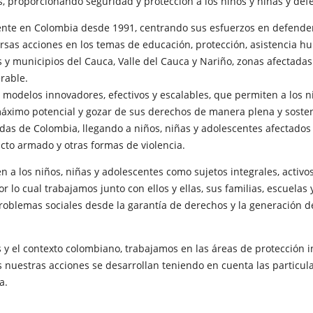
s, proporcionando seguridad y protección a los niños y niñas y de
ente en Colombia desde 1991, centrando sus esfuerzos en defender
sas acciones en los temas de educación, protección, asistencia hu
 municipios del Cauca, Valle del Cauca y Nariño, zonas afectadas 
rable.
 modelos innovadores, efectivos y escalables, que permiten a los n
áximo potencial y gozar de sus derechos de manera plena y sosten
das de Colombia, llegando a niños, niñas y adolescentes afectados 
licto armado y otras formas de violencia.
a los niños, niñas y adolescentes como sujetos integrales, activos
or lo cual trabajamos junto con ellos y ellas, sus familias, escuela
oblemas sociales desde la garantía de derechos y la generación d
 y el contexto colombiano, trabajamos en las áreas de protección in
 nuestras acciones se desarrollan teniendo en cuenta las particul
a.