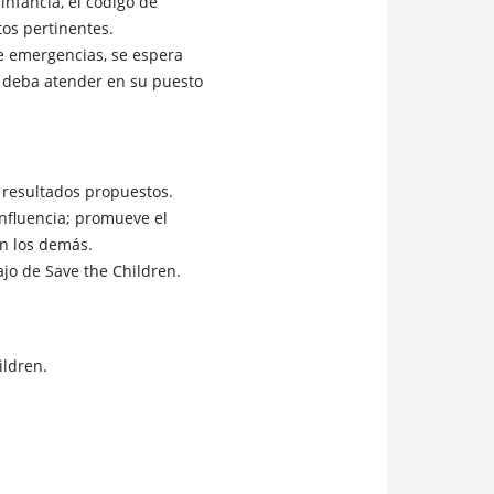
infancia, el código de
tos pertinentes.
e emergencias, se espera
e deba atender en su puesto
 resultados propuestos.
nfluencia; promueve el
 en los demás.
ajo de Save the Children.
ildren.